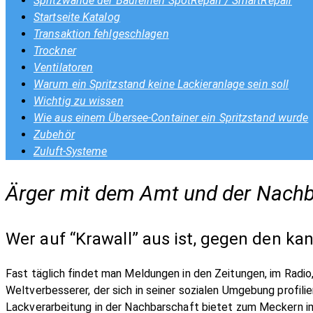
Spritzwände der Baureihen SpotRepair / SmartRepair
Startseite Katalog
Transaktion fehlgeschlagen
Trockner
Ventilatoren
Warum ein Spritzstand keine Lackieranlage sein soll
Wichtig zu wissen
Wie aus einem Übersee-Container ein Spritzstand wurde
Zubehör
Zuluft-Systeme
Ärger mit dem Amt und der Nachb
Wer auf “Krawall” aus ist, gegen den ka
Fast täglich findet man Meldungen in den Zeitungen, im Radio,
Weltverbesserer, der sich in seiner sozialen Umgebung profili
Lackverarbeitung in der Nachbarschaft bietet zum Meckern 