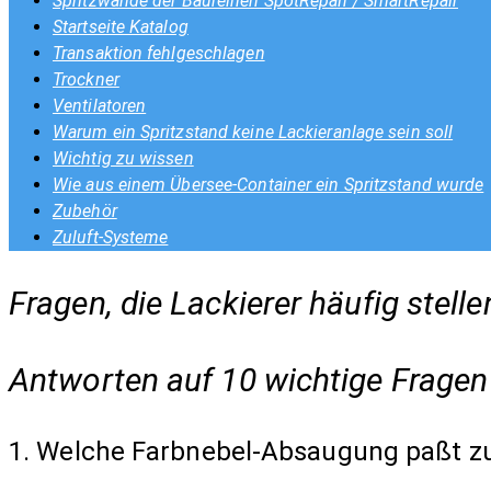
Spritzwände der Baureihen SpotRepair / SmartRepair
Startseite Katalog
Transaktion fehlgeschlagen
Trockner
Ventilatoren
Warum ein Spritzstand keine Lackieranlage sein soll
Wichtig zu wissen
Wie aus einem Übersee-Container ein Spritzstand wurde
Zubehör
Zuluft-Systeme
Fragen, die Lackierer häufig stelle
Antworten auf 10 wichtige Fragen
1. Welche Farbnebel-Absaugung paßt z