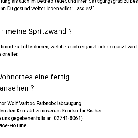
ffung als auch im Betrieb teuer, und ihren Sättigungsgrad zu be
enn Du gesund weiter leben willst: Lass es!“
ür meine Spritzwand ?
timmtes Luftvolumen, welches sich ergänzt oder ergänzt wird: 
ioneller.
Wohnortes eine fertig
 ansehen ?
iner Wolf Varitec Farbnebelabsaugung.
llen den Kontakt zu unserem Kunden für Sie her.
Sie uns gegebenenfalls an: 02741-8061)
ice-Hotline.