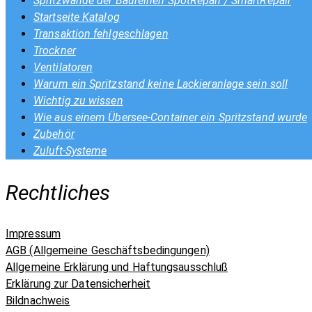
Spritzwände der Baureihen SpotRepair / SmartRepair
Startseite Katalog
Transaktion fehlgeschlagen
Trockner
Ventilatoren
Warum ein Spritzstand keine Lackieranlage sein soll
Wichtig zu wissen
Wie aus einem Übersee-Container ein Spritzstand wurde
Zubehör
Zuluft-Systeme
Rechtliches
Impressum
AGB (Allgemeine Geschäftsbedingungen)
Allgemeine Erklärung und Haftungsausschluß
Erklärung zur Datensicherheit
Bildnachweis