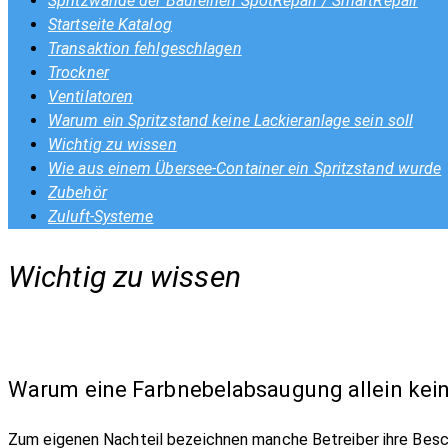
Spritzwände der Baureihen SpotRepair / SmartRepair
Startseite Katalog
Transaktion fehlgeschlagen
Trockner
Ventilatoren
Warum ein Spritzstand keine Lackieranlage sein soll
Wichtig zu wissen
Wie aus einem Übersee-Container ein Spritzstand wurde
Zubehör
Zuluft-Systeme
Wichtig zu wissen
Warum eine Farbnebelabsaugung allein keine
Zum eigenen Nachteil bezeichnen manche Betreiber ihre Besch