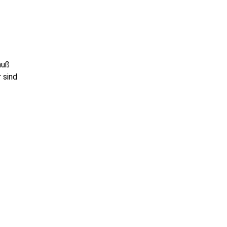
muß
 sind