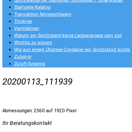
Spritzwände der Baureihen SpotRepair / SmartRepair
Startseite Katalog
Transaktion fehlgeschlagen
Trockner
Ventilatoren
Warum ein Spritzstand keine Lackieranlage sein soll
Wichtig zu wissen
Wie aus einem Übersee-Container ein Spritzstand wurde
Zubehör
Zuluft-Systeme
20200113_111939
Abmessungen: 2560 auf 1920 Pixel
Ihr Beratungskontakt